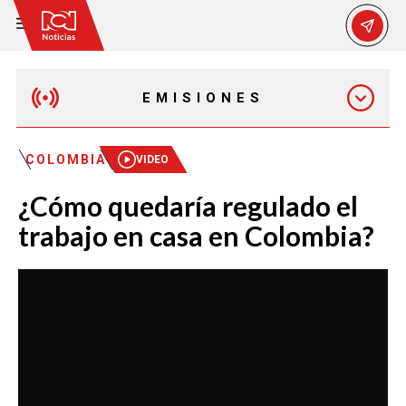
EMISIONES
MAÑANA EXPRESS
COLOMBIA
VIDEO
¿Cómo quedaría regulado el
EMISIÓN 12:30 PM
trabajo en casa en Colombia?
EMISIÓN 7:00 PM
EMISIÓN 11:30 PM