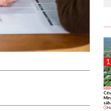
1
MIN
Cés
Min
sáb
H