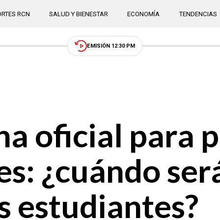
RTES RCN
SALUD Y BIENESTAR
ECONOMÍA
TENDENCIAS
EMISIÓN 12:30 PM
a oficial para 
fes: ¿cuándo ser
s estudiantes?