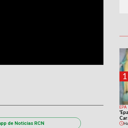
1
EPA
'Epa
Car
app de Noticias RCN
H