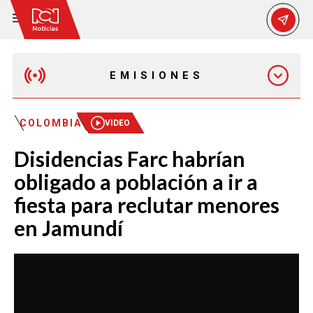
EMISIONES
MAÑANA EXPRESS
COLOMBIA
VIDEO
Disidencias Farc habrían
EMISIÓN 12:30 PM
obligado a población a ir a
fiesta para reclutar menores
EMISIÓN 7:00 PM
en Jamundí
EMISIÓN 11:30 PM