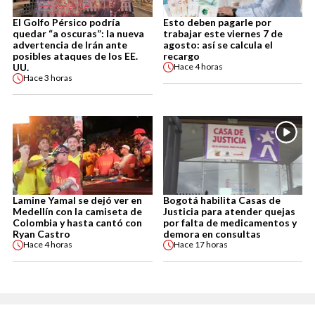
El Golfo Pérsico podría
Esto deben pagarle por
quedar “a oscuras”: la nueva
trabajar este viernes 7 de
advertencia de Irán ante
agosto: así se calcula el
posibles ataques de los EE.
recargo
UU.
Hace
4 horas
Hace
3 horas
Lamine Yamal se dejó ver en
Bogotá habilita Casas de
Medellín con la camiseta de
Justicia para atender quejas
Colombia y hasta cantó con
por falta de medicamentos y
Ryan Castro
demora en consultas
Hace
4 horas
Hace
17 horas