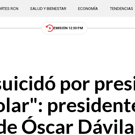
RTES RCN
SALUD Y BIENESTAR
ECONOMÍA
TENDENCIAS
EMISIÓN 12:30 PM
 suicidó por pre
olar": president
 de Óscar Dávila