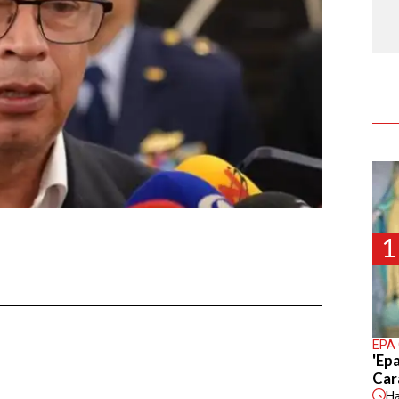
1
EPA
'Epa
Car
H