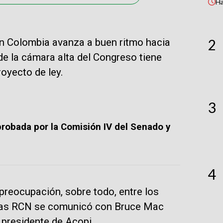
H
en Colombia avanza a buen ritmo hacia
2
de la cámara alta del Congreso tiene
royecto de ley.
3
probada por la Comisión IV del Senado y
4
preocupación, sobre todo, entre los
icias RCN se comunicó con Bruce Mac
 presidente de Acopi.