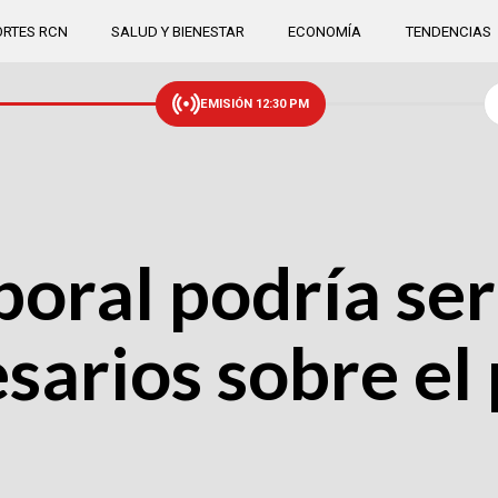
RTES RCN
SALUD Y BIENESTAR
ECONOMÍA
TENDENCIAS
EMISIÓN 12:30 PM
boral podría se
arios sobre el