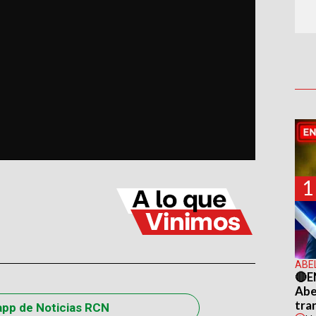
1
ABE
🔴E
Abel
tra
app de Noticias RCN