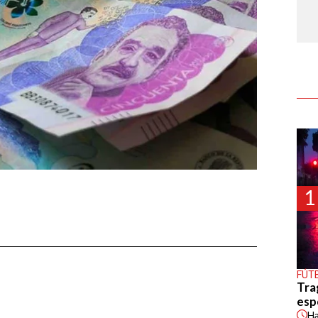
1
FÚT
Tra
esp
H