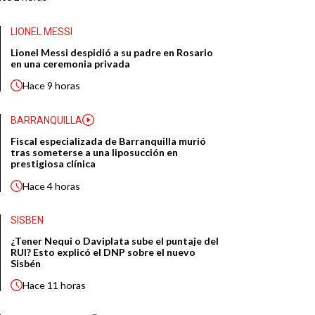
LIONEL MESSI
Lionel Messi despidió a su padre en Rosario
en una ceremonia privada
Hace
9 horas
BARRANQUILLA
Fiscal especializada de Barranquilla murió
tras someterse a una liposucción en
prestigiosa clínica
Hace
4 horas
SISBEN
¿Tener Nequi o Daviplata sube el puntaje del
RUI? Esto explicó el DNP sobre el nuevo
Sisbén
Hace
11 horas