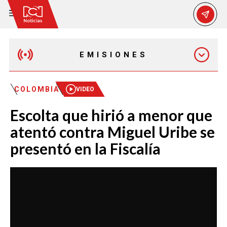
EMISIONES
MAÑANA EXPRESS
COLOMBIA
VIDEO
Escolta que hirió a menor que
EMISIÓN 12:30 PM
atentó contra Miguel Uribe se
presentó en la Fiscalía
EMISIÓN 7:00 PM
EMISIÓN 11:30 PM