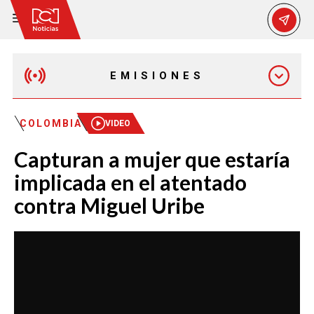
EMISIONES
MAÑANA EXPRESS
COLOMBIA
VIDEO
Capturan a mujer que estaría
EMISIÓN 12:30 PM
implicada en el atentado
contra Miguel Uribe
EMISIÓN 7:00 PM
EMISIÓN 11:30 PM