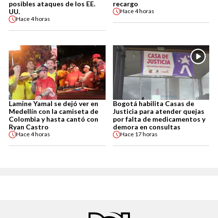
posibles ataques de los EE.
recargo
UU.
Hace
4 horas
Hace
4 horas
Lamine Yamal se dejó ver en
Bogotá habilita Casas de
Medellín con la camiseta de
Justicia para atender quejas
Colombia y hasta cantó con
por falta de medicamentos y
Ryan Castro
demora en consultas
Hace
4 horas
Hace
17 horas