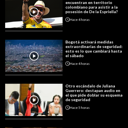
encuentran en territorio
colombiano para asistir a la
posesión de De la Espriella?
Hace
4 horas
Bogotá activará medidas
extraordinarias de seguridad:
esto es lo que cambiará hasta
el sábado
Hace
4 horas
Otro escándalo de Juliana
Guerrero: destapan audio en
el que pide doblar su esquema
de seguridad
Hace
5 horas