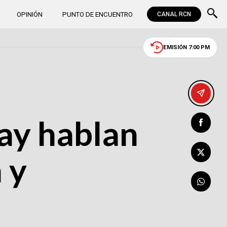
OPINIÓN
PUNTO DE ENCUENTRO
CANAL RCN
EMISIÓN 7:00 PM
bay hablan
 y