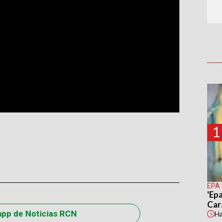
1
EPA
'Epa
Car
app de Noticias RCN
H