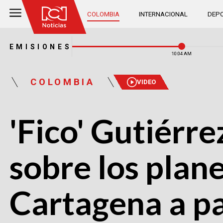
COLOMBIA
INTERNACIONAL
DEPO
EMISIONES
10:04 AM
COLOMBIA
VIDEO
'Fico' Gutiérr
sobre los plan
Cartagena a pa