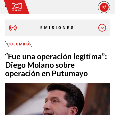
EMISIONES
EMISIÓN 12:30 PM
COLOMBIA
“Fue una operación legítima”:
EMISIÓN 7:00 PM
Diego Molano sobre
operación en Putumayo