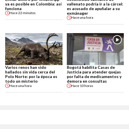
ya es posible en Colombia: así
vallenato podría ir a la cárcel:
funciona
es acusado de apuñalar a su
exmánager
Hace
22 minutos
Hace
una hora
Varios renos han sido
Bogotá habilita Casas de
hallados sin vida cerca del
Justicia para atender quejas
Polo Norte: por la época es
por falta de medicamentos y
todo un misterio
demora en consultas
Hace
una hora
Hace
10 horas