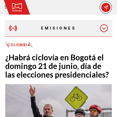
EMISIONES
MAÑANA EXPRESS
COLOMBIA
¿Habrá ciclovía en Bogotá el
EMISIÓN 12:30 PM
domingo 21 de junio, día de
las elecciones presidenciales?
EMISIÓN 7:00 PM
EMISIÓN 11:30 PM