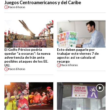
Juegos Centroamericanos y del Caribe
Hace
6 horas
El Golfo Pérsico podría
Esto deben pagarle por
quedar “a oscuras”: la nueva
trabajar este viernes 7 de
advertencia de Irán ante
agosto: así se calcula el
posibles ataques de los EE.
recargo
UU.
Hace
6 horas
Hace
6 horas