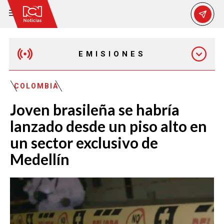
EMISIONES
MAÑANA EXPRESS
COLOMBIA
Joven brasileña se habría
EMISIÓN 12:30 PM
lanzado desde un piso alto en
un sector exclusivo de
EMISIÓN 7:00 PM
Medellín
EMISIÓN 11:30 PM