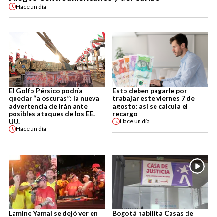
Hace
un día
El Golfo Pérsico podría
Esto deben pagarle por
quedar “a oscuras”: la nueva
trabajar este viernes 7 de
advertencia de Irán ante
agosto: así se calcula el
posibles ataques de los EE.
recargo
UU.
Hace
un día
Hace
un día
Lamine Yamal se dejó ver en
Bogotá habilita Casas de