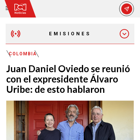
EMISIONES
EMISIÓN 12:30 PM
COLOMBIA
Juan Daniel Oviedo se reunió
EMISIÓN 7:00 PM
con el expresidente Álvaro
Uribe: de esto hablaron