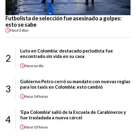
Futbolista de selección fue asesinado a golpes:
esto se sabe
Hace
2 días
Luto en Colombia: destacado periodista fue
2
encontrado sin vida en su casa
Hace
un día
Gobierno Petro cerró su mandato con nuevas reglas
3
para los taxis en Colombia: esto cambió
Hace
14 horas
'Epa Colombia' salió de la Escuela de Carabineros y
4
fue trasladada a nueva cárcel
Hace
13 horas