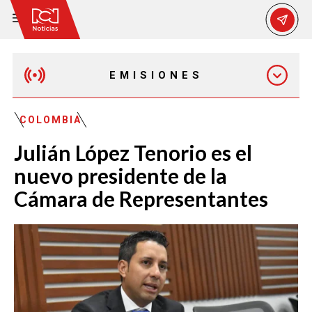
EMISIONES
MAÑANA EXPRESS
COLOMBIA
Julián López Tenorio es el
EMISIÓN 12:30 PM
nuevo presidente de la
Cámara de Representantes
EMISIÓN 7:00 PM
EMISIÓN 11:30 PM