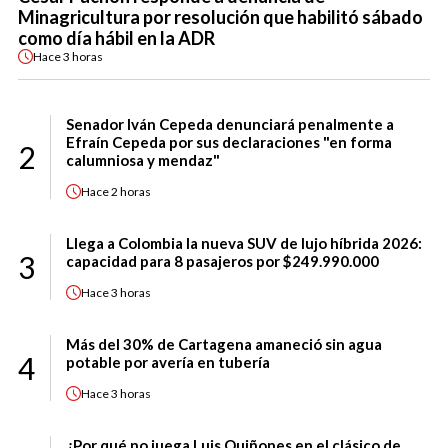
Minagricultura por resolución que habilitó sábado
como día hábil en la ADR
Hace
3 horas
Senador Iván Cepeda denunciará penalmente a
Efraín Cepeda por sus declaraciones "en forma
2
calumniosa y mendaz"
Hace
2 horas
Llega a Colombia la nueva SUV de lujo híbrida 2026:
3
capacidad para 8 pasajeros por $249.990.000
Hace
3 horas
Más del 30% de Cartagena amaneció sin agua
4
potable por avería en tubería
Hace
3 horas
¿Por qué no juega Luis Quiñones en el clásico de