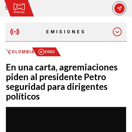
EMISIONES
EMISIÓN 12:30 PM
COLOMBIA
VIDEO
En una carta, agremiaciones
EMISIÓN 7:00 PM
piden al presidente Petro
seguridad para dirigentes
políticos