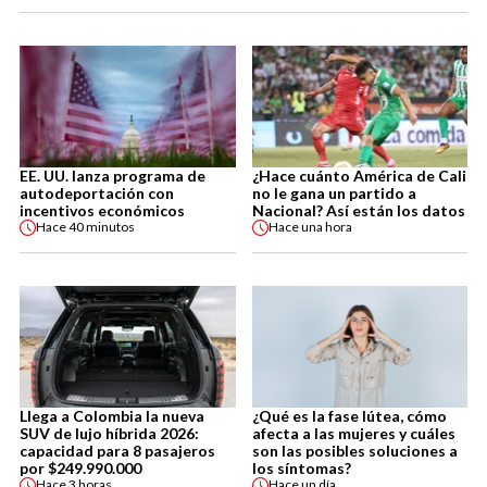
EE. UU. lanza programa de
¿Hace cuánto América de Cali
autodeportación con
no le gana un partido a
incentivos económicos
Nacional? Así están los datos
Hace
40 minutos
Hace
una hora
Llega a Colombia la nueva
¿Qué es la fase lútea, cómo
SUV de lujo híbrida 2026:
afecta a las mujeres y cuáles
capacidad para 8 pasajeros
son las posibles soluciones a
por $249.990.000
los síntomas?
Hace
3 horas
Hace
un día