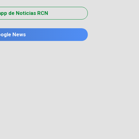
app de Noticias RCN
oogle News