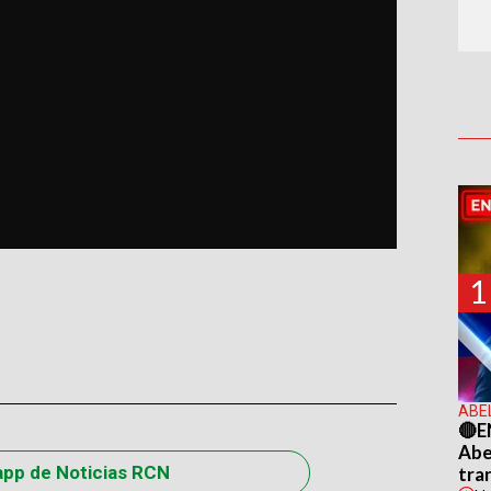
1
ABE
🔴E
Abel
app de Noticias RCN
tra