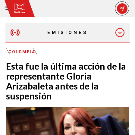
EMISIONES
MAÑANA EXPRESS
COLOMBIA
Esta fue la última acción de la
EMISIÓN 12:30 PM
representante Gloria
Arizabaleta antes de la
EMISIÓN 7:00 PM
suspensión
EMISIÓN 11:30 PM