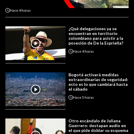
Hace
4 horas
¿Qué delegaciones ya se
encuentran en territorio
colombiano para asistir a la
posesión de De la Espriella?
Hace
4 horas
Bogotá activará medidas
extraordinarias de seguridad:
esto es lo que cambiará hasta
el sábado
Hace
5 horas
Otro escándalo de Juliana
Guerrero: destapan audio en
el que pide doblar su esquema