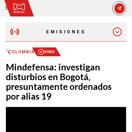
EMISIONES
MAÑANA EXPRESS
COLOMBIA
VIDEO
Mindefensa: investigan
EMISIÓN 12:30 PM
disturbios en Bogotá,
presuntamente ordenados
EMISIÓN 7:00 PM
por alias 19
EMISIÓN 11:30 PM