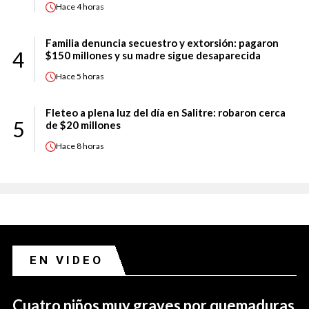
Hace
4 horas
Familia denuncia secuestro y extorsión: pagaron
4
$150 millones y su madre sigue desaparecida
Hace
5 horas
Fleteo a plena luz del día en Salitre: robaron cerca
5
de $20 millones
Hace
8 horas
EN VIDEO
Cuatro niños muy graves por quemaduras