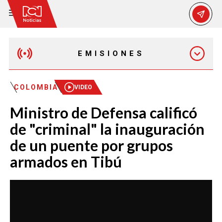
EMISIONES
MAÑANA EXPRESS
COLOMBIA
VIDEO
Ministro de Defensa calificó
EMISIÓN 12:30 PM
de "criminal" la inauguración
de un puente por grupos
EMISIÓN 7:00 PM
armados en Tibú
EMISIÓN 11:30 PM