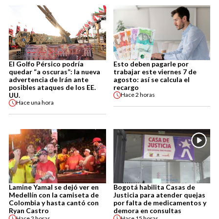
El Golfo Pérsico podría
Esto deben pagarle por
quedar “a oscuras”: la nueva
trabajar este viernes 7 de
advertencia de Irán ante
agosto: así se calcula el
posibles ataques de los EE.
recargo
UU.
Hace
2 horas
Hace
una hora
Lamine Yamal se dejó ver en
Bogotá habilita Casas de
Medellín con la camiseta de
Justicia para atender quejas
Colombia y hasta cantó con
por falta de medicamentos y
Ryan Castro
demora en consultas
Hace
2 horas
Hace
15 horas