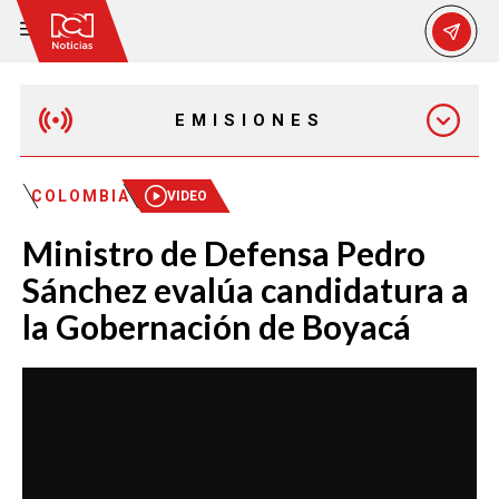
EMISIONES
MAÑANA EXPRESS
COLOMBIA
VIDEO
Ministro de Defensa Pedro
EMISIÓN 12:30 PM
Sánchez evalúa candidatura a
la Gobernación de Boyacá
EMISIÓN 7:00 PM
EMISIÓN 11:30 PM