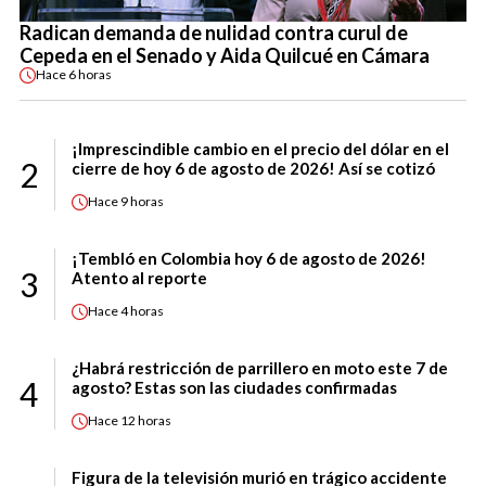
Radican demanda de nulidad contra curul de
Cepeda en el Senado y Aida Quilcué en Cámara
Hace
6 horas
¡Imprescindible cambio en el precio del dólar en el
2
cierre de hoy 6 de agosto de 2026! Así se cotizó
Hace
9 horas
¡Tembló en Colombia hoy 6 de agosto de 2026!
3
Atento al reporte
Hace
4 horas
¿Habrá restricción de parrillero en moto este 7 de
4
agosto? Estas son las ciudades confirmadas
Hace
12 horas
Figura de la televisión murió en trágico accidente