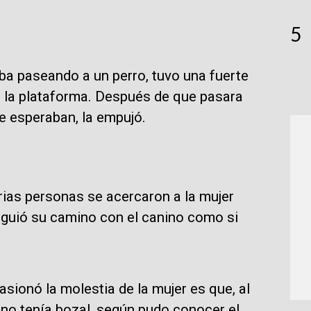
5
aba paseando a un perro, tuvo una fuerte
n la plataforma. Después de que pasara
ue esperaban, la empujó.
rias personas se acercaron a la mujer
siguió su camino con el canino como si
sionó la molestia de la mujer es que, al
o no tenía bozal, según pudo conocer el