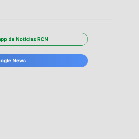
app de Noticias RCN
oogle News