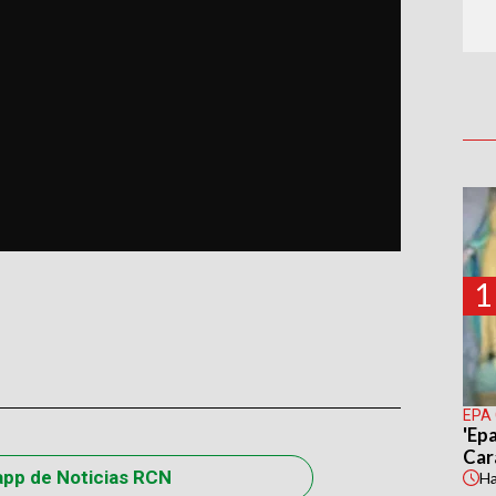
1
EPA
'Epa
Car
app de Noticias RCN
H