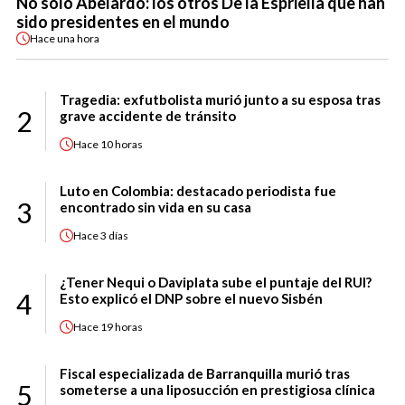
No solo Abelardo: los otros De la Espriella que han
sido presidentes en el mundo
Hace
una hora
Tragedia: exfutbolista murió junto a su esposa tras
2
grave accidente de tránsito
Hace
10 horas
Luto en Colombia: destacado periodista fue
3
encontrado sin vida en su casa
Hace
3 días
¿Tener Nequi o Daviplata sube el puntaje del RUI?
4
Esto explicó el DNP sobre el nuevo Sisbén
Hace
19 horas
Fiscal especializada de Barranquilla murió tras
5
someterse a una liposucción en prestigiosa clínica