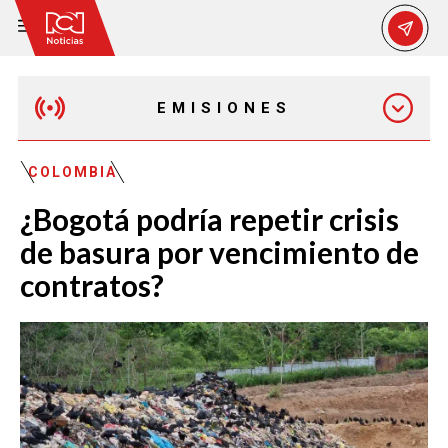
EMISIONES
MAÑANA EXPRESS
COLOMBIA
¿Bogotá podría repetir crisis
EMISIÓN 12:30 PM
de basura por vencimiento de
contratos?
EMISIÓN 7:00 PM
EMISIÓN 11:30 PM