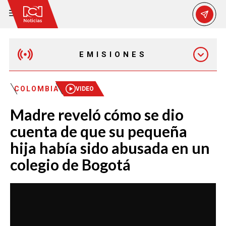
EMISIONES
MAÑANA EXPRESS
COLOMBIA
VIDEO
Madre reveló cómo se dio
EMISIÓN 12:30 PM
cuenta de que su pequeña
hija había sido abusada en un
EMISIÓN 7:00 PM
colegio de Bogotá
EMISIÓN 11:30 PM