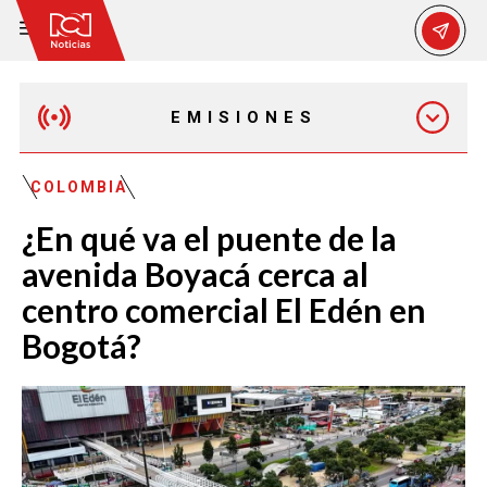
EMISIONES
MAÑANA EXPRESS
COLOMBIA
¿En qué va el puente de la
EMISIÓN 12:30 PM
avenida Boyacá cerca al
centro comercial El Edén en
EMISIÓN 7:00 PM
Bogotá?
EMISIÓN 11:30 PM