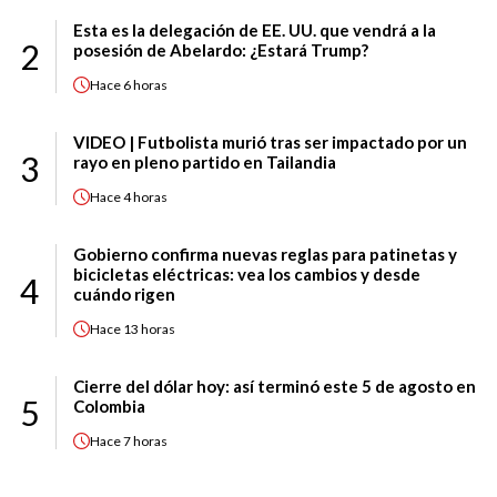
Esta es la delegación de EE. UU. que vendrá a la
2
posesión de Abelardo: ¿Estará Trump?
Hace
6 horas
VIDEO | Futbolista murió tras ser impactado por un
3
rayo en pleno partido en Tailandia
Hace
4 horas
Gobierno confirma nuevas reglas para patinetas y
bicicletas eléctricas: vea los cambios y desde
4
cuándo rigen
Hace
13 horas
Cierre del dólar hoy: así terminó este 5 de agosto en
5
Colombia
Hace
7 horas