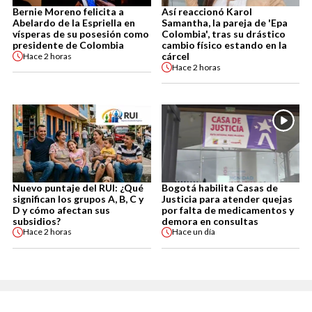
Bernie Moreno felicita a
Así reaccionó Karol
Abelardo de la Espriella en
Samantha, la pareja de 'Epa
vísperas de su posesión como
Colombia', tras su drástico
presidente de Colombia
cambio físico estando en la
cárcel
Hace
2 horas
Hace
2 horas
Nuevo puntaje del RUI: ¿Qué
Bogotá habilita Casas de
significan los grupos A, B, C y
Justicia para atender quejas
D y cómo afectan sus
por falta de medicamentos y
subsidios?
demora en consultas
Hace
2 horas
Hace
un día