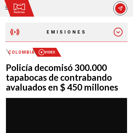
EMISIONES
MAÑANA EXPRESS
COLOMBIA
VIDEO
Policía decomisó 300.000
EMISIÓN 12:30 PM
tapabocas de contrabando
avaluados en $ 450 millones
EMISIÓN 7:00 PM
EMISIÓN 11:30 PM