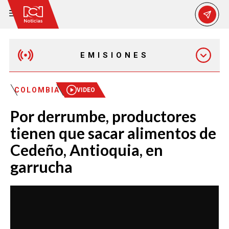
EMISIONES
MAÑANA EXPRESS
COLOMBIA
VIDEO
Por derrumbe, productores
EMISIÓN 12:30 PM
tienen que sacar alimentos de
Cedeño, Antioquia, en
EMISIÓN 7:00 PM
garrucha
EMISIÓN 11:30 PM