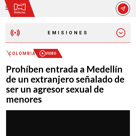
EMISIONES
MAÑANA EXPRESS
COLOMBIA
VIDEO
Prohíben entrada a Medellín
EMISIÓN 12:30 PM
de un extranjero señalado de
ser un agresor sexual de
EMISIÓN 7:00 PM
menores
EMISIÓN 11:30 PM