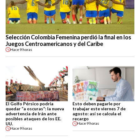
Selección Colombia Femenina perdió la final en los
Juegos Centroamericanos y del Caribe
Hace
9 horas
El Golfo Pérsico podría
Esto deben pagarle por
quedar “a oscuras”: la nueva
trabajar este viernes 7 de
advertencia de Irán ante
agosto: así se calcula el
posibles ataques de los EE.
recargo
UU.
Hace
9 horas
Hace
9 horas