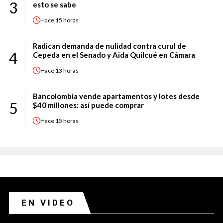
3
esto se sabe
Hace
15 horas
Radican demanda de nulidad contra curul de
4
Cepeda en el Senado y Aida Quilcué en Cámara
Hace
13 horas
Bancolombia vende apartamentos y lotes desde
5
$40 millones: así puede comprar
Hace
15 horas
EN VIDEO