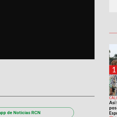
1
CALI
Así 
pos
app de Noticias RCN
Espr