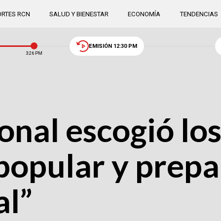
RTES RCN
SALUD Y BIENESTAR
ECONOMÍA
TENDENCIAS
EMISIÓN 12:30 PM
3:26 PM
nal escogió lo
 popular y prep
al”