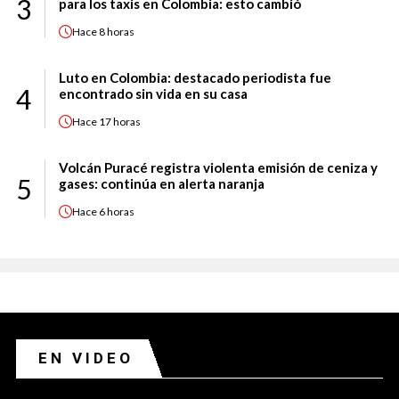
3
para los taxis en Colombia: esto cambió
Hace
8 horas
Luto en Colombia: destacado periodista fue
4
encontrado sin vida en su casa
Hace
17 horas
Volcán Puracé registra violenta emisión de ceniza y
5
gases: continúa en alerta naranja
Hace
6 horas
EN VIDEO