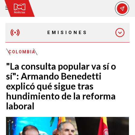
EMISIONES
EMISIÓN 12:30 PM
COLOMBIA
"La consulta popular va sí o
EMISIÓN 7:00 PM
sí": Armando Benedetti
explicó qué sigue tras
hundimiento de la reforma
laboral