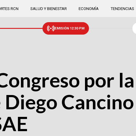
RTES RCN
SALUD Y BIENESTAR
ECONOMÍA
TENDENCIAS
EMISIÓN 12:30 PM
Congreso por la
e Diego Cancin
 SAE