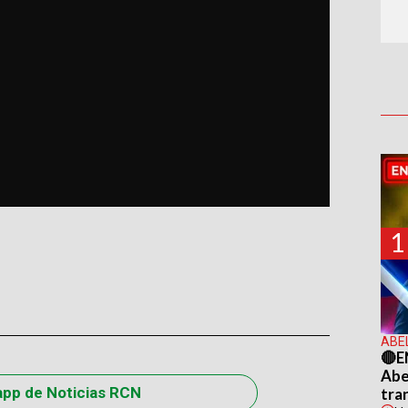
1
ABE
🔴E
Abel
app de Noticias RCN
tra