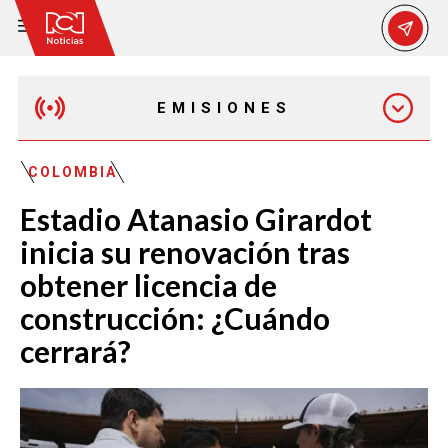
EMISIONES
EMISIÓN 12:30 PM
COLOMBIA
Estadio Atanasio Girardot
EMISIÓN 7:00 PM
inicia su renovación tras
obtener licencia de
construcción: ¿Cuándo
cerrará?