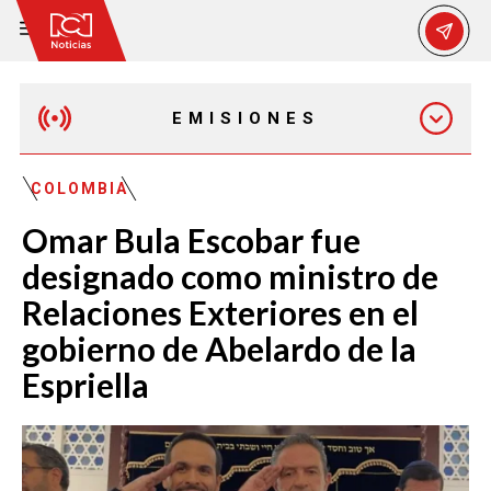
EMISIONES
MAÑANA EXPRESS
COLOMBIA
Omar Bula Escobar fue
EMISIÓN 12:30 PM
designado como ministro de
Relaciones Exteriores en el
EMISIÓN 7:00 PM
gobierno de Abelardo de la
Espriella
EMISIÓN 11:30 PM