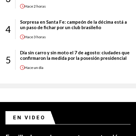
Hace
2 horas
Sorpresa en Santa Fe: campeón de la décima está a
4
un paso de fichar por un club brasileño
Hace
3 horas
Día sin carro y sin moto el 7 de agosto: ciudades que
5
confirmaron la medida por la posesión presidencial
Hace
un día
EN VIDEO