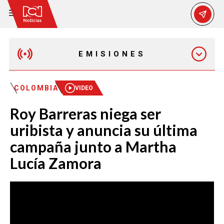
EMISIONES
MAÑANA EXPRESS
COLOMBIA
VIDEO
Roy Barreras niega ser
EMISIÓN 12:30 PM
uribista y anuncia su última
campaña junto a Martha
EMISIÓN 7:00 PM
Lucía Zamora
EMISIÓN 11:30 PM