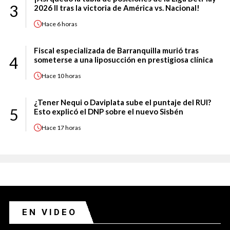
3
2026 II tras la victoria de América vs. Nacional!
Hace
6 horas
Fiscal especializada de Barranquilla murió tras
4
someterse a una liposucción en prestigiosa clínica
Hace
10 horas
¿Tener Nequi o Daviplata sube el puntaje del RUI?
5
Esto explicó el DNP sobre el nuevo Sisbén
Hace
17 horas
EN VIDEO