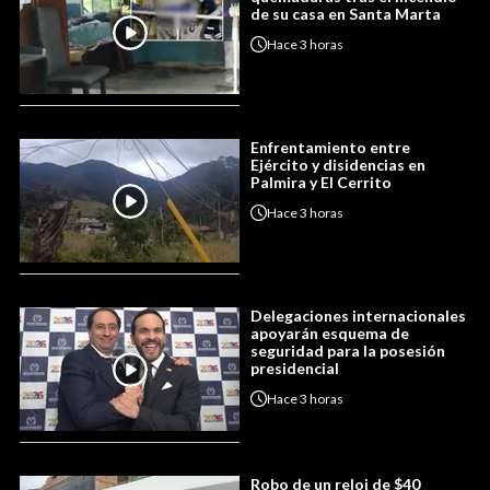
de su casa en Santa Marta
Hace
3 horas
Enfrentamiento entre
Ejército y disidencias en
Palmira y El Cerrito
Hace
3 horas
Delegaciones internacionales
apoyarán esquema de
seguridad para la posesión
presidencial
Hace
3 horas
Robo de un reloj de $40