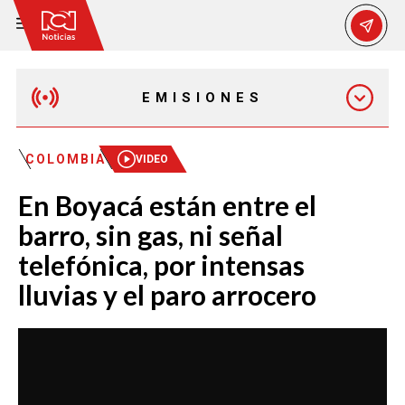
EMISIONES
MAÑANA EXPRESS
COLOMBIA
VIDEO
En Boyacá están entre el
EMISIÓN 12:30 PM
barro, sin gas, ni señal
telefónica, por intensas
EMISIÓN 7:00 PM
lluvias y el paro arrocero
EMISIÓN 11:30 PM