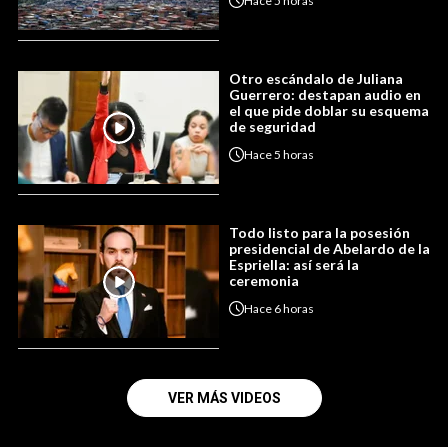
Hace
5 horas
Otro escándalo de Juliana
Guerrero: destapan audio en
el que pide doblar su esquema
de seguridad
Hace
5 horas
Todo listo para la posesión
presidencial de Abelardo de la
Espriella: así será la
ceremonia
Hace
6 horas
VER MÁS VIDEOS