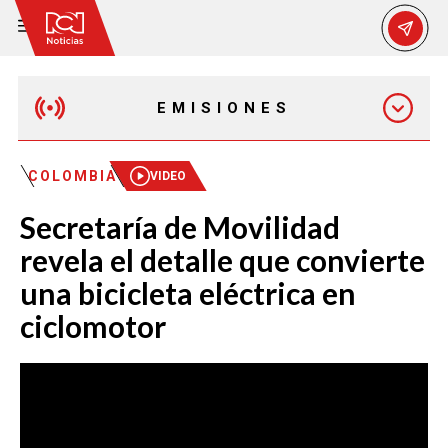
EMISIONES
MAÑANA EXPRESS
COLOMBIA
VIDEO
Secretaría de Movilidad
EMISIÓN 12:30 PM
revela el detalle que convierte
una bicicleta eléctrica en
EMISIÓN 7:00 PM
ciclomotor
EMISIÓN 11:30 PM