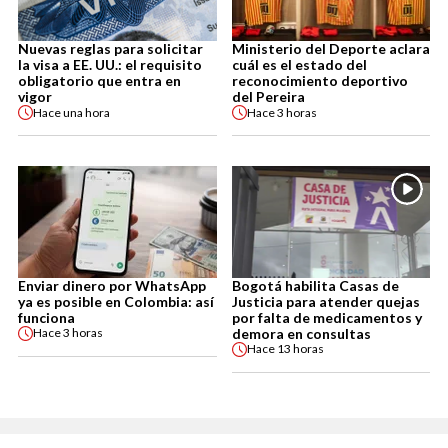
Nuevas reglas para solicitar
Ministerio del Deporte aclara
la visa a EE. UU.: el requisito
cuál es el estado del
obligatorio que entra en
reconocimiento deportivo
vigor
del Pereira
Hace
una hora
Hace
3 horas
Enviar dinero por WhatsApp
Bogotá habilita Casas de
ya es posible en Colombia: así
Justicia para atender quejas
funciona
por falta de medicamentos y
demora en consultas
Hace
3 horas
Hace
13 horas