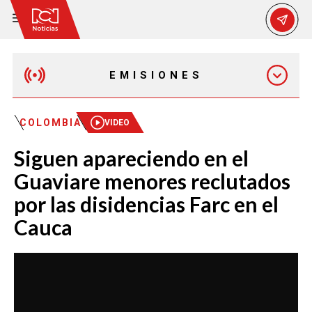
EMISIONES
MAÑANA EXPRESS
COLOMBIA
VIDEO
Siguen apareciendo en el
EMISIÓN 12:30 PM
Guaviare menores reclutados
por las disidencias Farc en el
EMISIÓN 7:00 PM
Cauca
EMISIÓN 11:30 PM