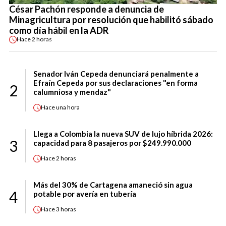
César Pachón responde a denuncia de
Minagricultura por resolución que habilitó sábado
como día hábil en la ADR
Hace
2 horas
Senador Iván Cepeda denunciará penalmente a
Efraín Cepeda por sus declaraciones "en forma
2
calumniosa y mendaz"
Hace
una hora
Llega a Colombia la nueva SUV de lujo híbrida 2026:
3
capacidad para 8 pasajeros por $249.990.000
Hace
2 horas
Más del 30% de Cartagena amaneció sin agua
4
potable por avería en tubería
Hace
3 horas