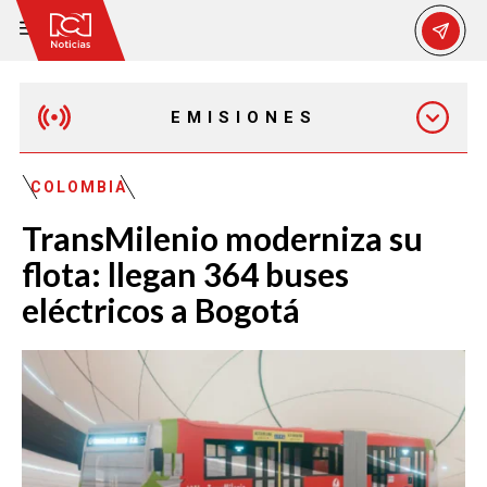
EMISIONES
EMISIÓN 12:30 PM
COLOMBIA
TransMilenio moderniza su
EMISIÓN 7:00 PM
flota: llegan 364 buses
eléctricos a Bogotá