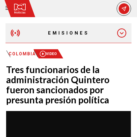
EMISIONES
MAÑANA EXPRESS
COLOMBIA
VIDEO
Tres funcionarios de la
EMISIÓN 12:30 PM
administración Quintero
fueron sancionados por
EMISIÓN 7:00 PM
presunta presión política
EMISIÓN 11:30 PM