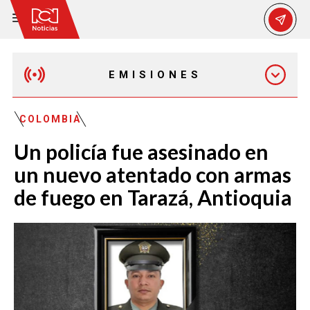
EMISIONES
MAÑANA EXPRESS
COLOMBIA
Un policía fue asesinado en
EMISIÓN 12:30 PM
un nuevo atentado con armas
de fuego en Tarazá, Antioquia
EMISIÓN 7:00 PM
EMISIÓN 11:30 PM