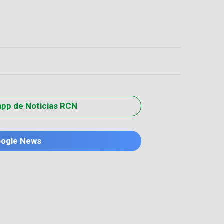
app de Noticias RCN
oogle News