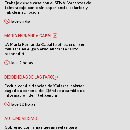
Trabaje desde casa con el SENA: Vacantes de
teletrabajo con o sin experiencia, salarios y
link de inscripción
Hace
un día
MARÍA FERNANDA CABAL
¿A María Fernanda Cabal le ofrecieron ser
ministra en el gobierno entrante? Esto
respondió
Hace
9 horas
DISIDENCIAS DE LAS FARC
Exclusivo: disidencias de ‘Calarcá’ habrían
pagado a coronel del Ejército a cambio de
información de Inteligencia
Hace
18 horas
AUTOMOVILISMO
Gobierno confirma nuevas reglas para