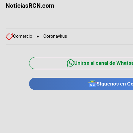
NoticiasRCN.com
Comercio
Coronavirus
Unirse al canal de Whats
Síguenos en G
TE PUEDE INTERESAR