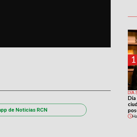
1
DÍA 
Día 
ciu
app de Noticias RCN
pos
H