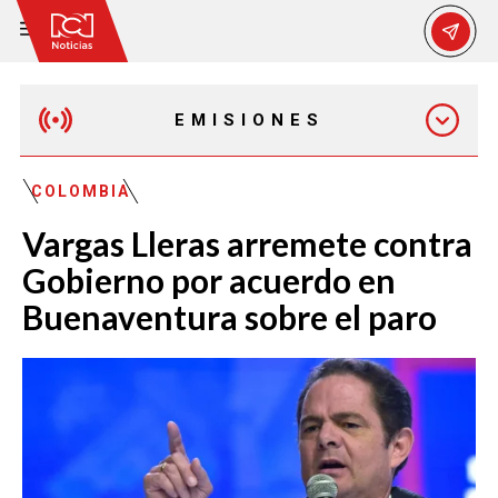
EMISIONES
MAÑANA EXPRESS
COLOMBIA
Vargas Lleras arremete contra
EMISIÓN 12:30 PM
Gobierno por acuerdo en
Buenaventura sobre el paro
EMISIÓN 7:00 PM
EMISIÓN 11:30 PM