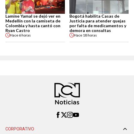
Lamine Yamal se dejó ver en
Bogotá habilita Casas de
Medellín con la camiseta de
Justicia para atender quejas
Colombia y hasta cantó con
por falta de medicamentos y
Ryan Castro
demora en consultas
Hace
6 horas
Hace
18 horas
CORPORATIVO