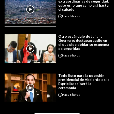
extraordinarias de seguridad:
esto es lo que cambiará hasta
el sábado
Hace
6 horas
Otro escándalo de Juliana
Guerrero: destapan audio en
el que pide doblar su esquema
de seguridad
Hace
6 horas
Todo listo para la posesión
presidencial de Abelardo de la
Espriella: así será la
ceremonia
Hace
6 horas