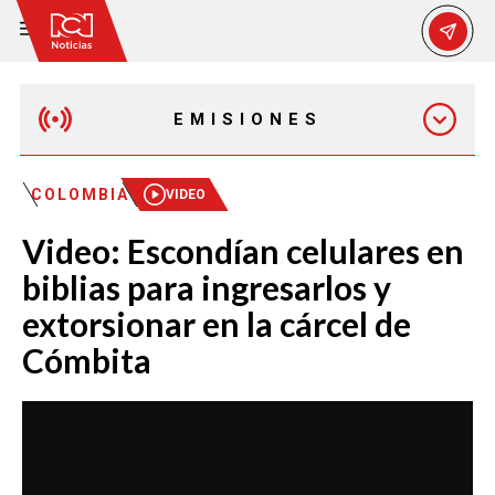
EMISIONES
MAÑANA EXPRESS
COLOMBIA
VIDEO
Video: Escondían celulares en
EMISIÓN 12:30 PM
biblias para ingresarlos y
extorsionar en la cárcel de
EMISIÓN 7:00 PM
Cómbita
EMISIÓN 11:30 PM