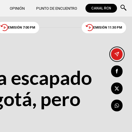
OPINIÓN
PUNTO DE ENCUENTRO
CANAL RCN
EMISIÓN 7:00 PM
EMISIÓN 11:30 PM
ía escapado
gotá, pero