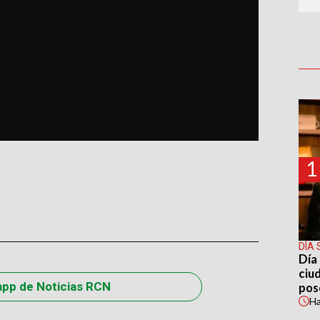
1
DÍA 
Día 
ciu
app de Noticias RCN
pos
H