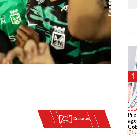
1
DÓL
Pre
agos
Gob
H