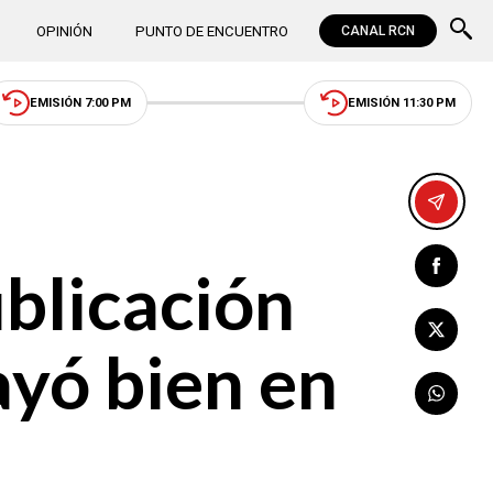
OPINIÓN
PUNTO DE ENCUENTRO
CANAL RCN
EMISIÓN 7:00 PM
EMISIÓN 11:30 PM
ublicación
ayó bien en