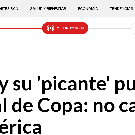
RTES RCN
SALUD Y BIENESTAR
ECONOMÍA
TENDENCIAS
EMISIÓN 12:30 PM
 su 'picante' p
al de Copa: no c
érica