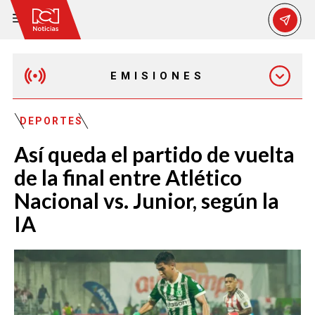
EMISIONES
MAÑANA EXPRESS
DEPORTES
Así queda el partido de vuelta
EMISIÓN 12:30 PM
de la final entre Atlético
Nacional vs. Junior, según la
EMISIÓN 7:00 PM
IA
EMISIÓN 11:30 PM