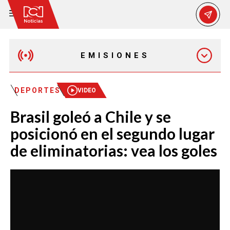
EMISIONES
MAÑANA EXPRESS
DEPORTES
VIDEO
Brasil goleó a Chile y se
EMISIÓN 12:30 PM
posicionó en el segundo lugar
de eliminatorias: vea los goles
EMISIÓN 7:00 PM
EMISIÓN 11:30 PM