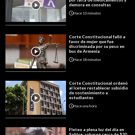
demora en consultas
Hace
13 minutos
Corte Constitucional falló a
favor de mujer que fue
discriminada por su peso en
bus de Armenia
Hace
18 minutos
Corte Constitucional ordenó
al Icetex restablecer subsidio
de sostenimiento a
estudiantes
Hace
una hora
Fleteo a plena luz del día en
Salitre: robaron cerca de $20