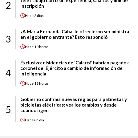
teletrabajo con o sin experiencia, salarios y link de
2
inscripción
Hace
2 días
¿A María Fernanda Cabal le ofrecieron ser ministra
3
en el gobierno entrante? Esto respondió
Hace
10 horas
Exclusivo: disidencias de ‘Calarcá’ habrían pagado a
coronel del Ejército a cambio de información de
4
Inteligencia
Hace
18 horas
Gobierno confirma nuevas reglas para patinetas y
bicicletas eléctricas: vea los cambios y desde
5
cuándo rigen
Hace
un día