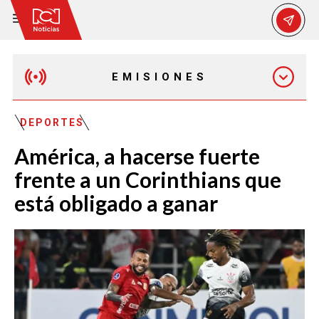
EMISIONES
MAÑANA EXPRESS
DEPORTES
América, a hacerse fuerte
EMISIÓN 12:30 PM
frente a un Corinthians que
está obligado a ganar
EMISIÓN 7:00 PM
EMISIÓN 11:30 PM