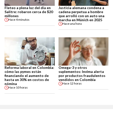
Fleteo a plena luz del día en
Justicia alemana condena a
Salitre: robaron cerca de $20
cadena perpetua a hombre
millones
que arrolló con un auto una
marcha en Múnich en 2025
Hace
4 minutos
Hace
una hora
Reforma laboral en Colombia:
Omega-3 y otros
cómo las pymes están
suplementos: Invima alerta
financiando el aumento de
por productos fraudulentos
hasta un 30% en costos de
vendidos en Colombia
nómina
Hace
12 horas
Hace
10 horas